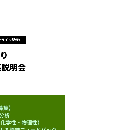
オンライン開催）
り
集説明会