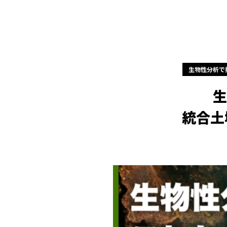
生物性分析で拓
生
統合土