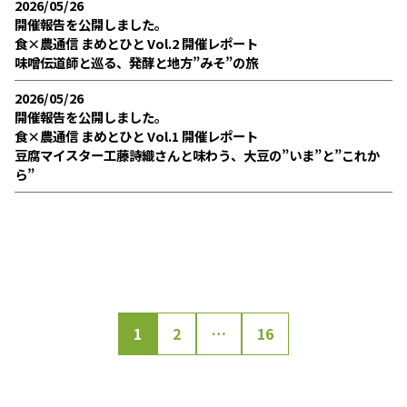
2026/05/26
開催報告を公開しました。
食×農通信 まめとひと Vol.2 開催レポート
味噌伝道師と巡る、発酵と地方”みそ”の旅
2026/05/26
開催報告を公開しました。
食×農通信 まめとひと Vol.1 開催レポート
豆腐マイスター工藤詩織さんと味わう、大豆の”いま”と”これか
ら”
投
1
2
…
16
稿
の
ペ