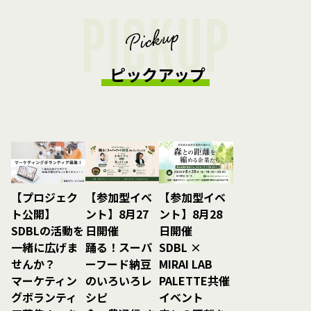
PICKUP
Pickup
ピックアップ
【参加型イベ
【参加型イベ
【プロジェク
ント】8月27
ント】8月28
ト公開】
日開催
日開催
SDBLの活動を
踊る！スーパ
SDBL ×
一緒に広げま
ーフード納豆
MIRAI LAB
せんか？
のいろいろレ
PALETTE共催
マーケティン
シピ
イベント
グボランティ