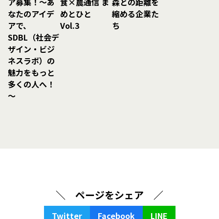
食×農通信 ま
森との距離を
ア募集！～あ
めとひと
縮める企業た
なたのアイデ
Vol.3
ち
アで、
SDBL（社会デ
ザイン・ビジ
ネスラボ）の
魅力をもっと
多くの人へ！
～
＼ ページをシェア ／
Twitter
Facebook
LINE